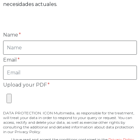
necesidades actuales.
Name
Email
Upload your PDF
DATA PROTECTION. ICON Multimedia, as responsible for the treatment,
will treat your data in order to respond to your query or request. You can
access, rectify and delete your data, as well as exercise other rights by
consulting the additional and detailed information about data protection
in our Privacy Policy.
I have read and accept the conditions contained in the
Privacy Policy