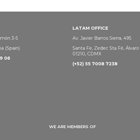
LATAM OFFICE
Amón 3-5
Av. Javier Barros Sierra, 495
a (Spain)
Santa Fe, Zedec Sta Fé, Álvar
01210, CDMX
29 06
(+52) 55 7008 7238
WE ARE MEMBERS OF